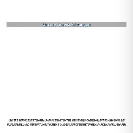
Unsere Serviceleistungen
UNSERE SERVICELEISTUNGEN UMFASSEN MITUNTER: REISEVERSICHERUNG | ENTSCHÄDIGUNG BEI
FLUGAUSFALL UND VERSPÄTUNG | TOUREN & GUIDES | AUTOVERMIETUNGEN | PARKEN AM FLUGHAFEN