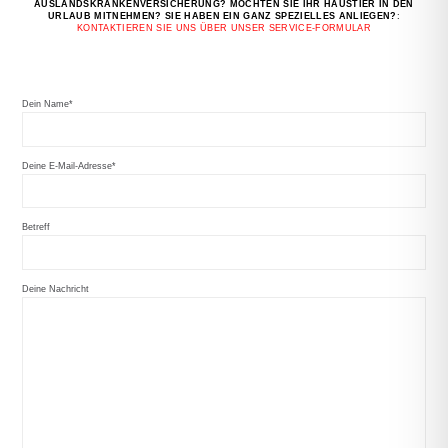
AUSLANDSKRANKENVERSICHERUNG? MÖCHTEN SIE IHR HAUSTIER IN DEN
URLAUB MITNEHMEN? SIE HABEN EIN GANZ SPEZIELLES ANLIEGEN?
:
KONTAKTIEREN SIE UNS ÜBER UNSER SERVICE-FORMULAR
Dein Name*
Deine E-Mail-Adresse*
Betreff
Deine Nachricht