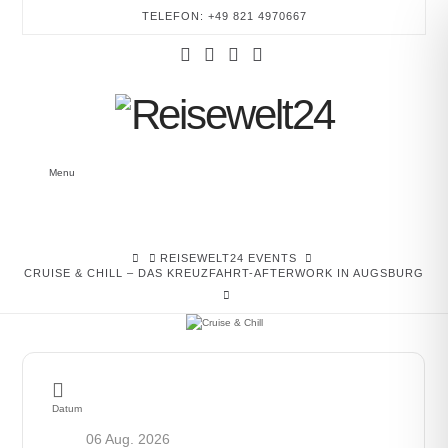
TELEFON: +49 821 4970667
Facebook
YouTube
Instagram
Tumblr
REISEWELT24
Menu
REISEWELT24 –
NEWSLETTER
HOME
REISEWELT24 EVENTS
CRUISE & CHILL – DAS KREUZFAHRT-AFTERWORK IN AUGSBURG
Bleiben Sie stets informiert und entdecken Sie
exklusive Reiseangebote, inspirierende
Traumziele und besondere Momente für die
Seele – direkt in Ihrem Postfach.
Datum
06 Aug. 2026