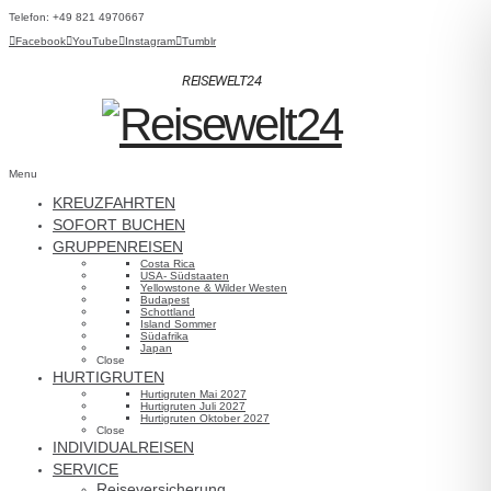
Telefon: +49 821 4970667
Facebook
YouTube
Instagram
Tumblr
REISEWELT24
Menu
KREUZFAHRTEN
REISEWELT24 –
SOFORT BUCHEN
NEWSLETTER
GRUPPENREISEN
Costa Rica
USA- Südstaaten
Bleiben Sie stets informiert und entdecken Sie
Yellowstone & Wilder Westen
Budapest
Schottland
exklusive Reiseangebote, inspirierende
Island Sommer
Südafrika
Traumziele und besondere Momente für die
Japan
Close
HURTIGRUTEN
Seele – direkt in Ihrem Postfach.
Hurtigruten Mai 2027
Hurtigruten Juli 2027
Hurtigruten Oktober 2027
Close
E-Mail*
INDIVIDUALREISEN
SERVICE
Reiseversicherung