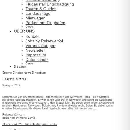
Flugausfall Entschädigung
Touren & Guides
Landausflüge
Mietwagen
Parken am Flughafen
JETZT ANMELDEN
Close
ÜBER UNS
Anmelden
Abmelden
Kontakt
Jobs by Reisewelt24
Veranstaltungen
Newsletter
Impressum
Datenschutz
Close
Search
Home
Reise News
Nordkap
CRUISE & CHILL
9. August 2019
Erfahren Sie von unvergesslichen Reiseerlebnissen und wertvollen Tipps – Herr Stetters
packende Reiseerzählungen. Er war schon über 50x in Norwegen und kennt die Küstenorte
mittlerweile wie seine Westentasche… Herr Stetter führt Sie durch einen informativen Abend
rund um Hurtigruten, Norwegen, Polarlichter, Fjorde und vieles mehr. Seien Sie dabei, wenn
er seine Begeisterung für dieses Land regelrecht versprüht. Wir freuen uns …
Reisewelt24.com
designed by Meral Leyla
Facebook
YouTube
Instagram
Tumblr