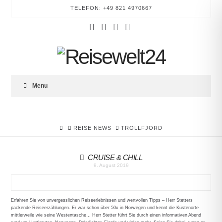
TELEFON: +49 821 4970667
Facebook
YouTube
Instagram
Tumblr
REISEWELT24
Menu
HOME
REISE NEWS
TROLLFJORD
CRUISE & CHILL
9. August 2019
Erfahren Sie von unvergesslichen Reiseerlebnissen und wertvollen Tipps – Herr Stetters
packende Reiseerzählungen. Er war schon über 50x in Norwegen und kennt die Küstenorte
mittlerweile wie seine Westentasche… Herr Stetter führt Sie durch einen informativen Abend