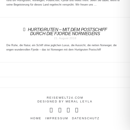
rund um Hurtigruten, Norwegen, Polarlichter, Fjorde und vieles mehr. Seien Sie dabei, wenn er
seine Begeisterung für dieses Land regelrecht versprüht. Wir freuen uns …
HURTIGRUTEN – MIT DEM POSTSCHIFF
DURCH DIE FJORDE NORWEGENS
21. August 2018
Die Ruhe, die Natur, ein Schiff ohne jeglichen Luxus, die Aussicht, die netten Norweger, die
engen wundervollen Fjorde – das ist Norwegen mit dem Hurtigruten Postschiff
REISEWELT24.COM
DESIGNED BY MERAL LEYLA
Facebook
YouTube
Instagram
Tumblr
HOME
IMPRESSUM
DATENSCHUTZ