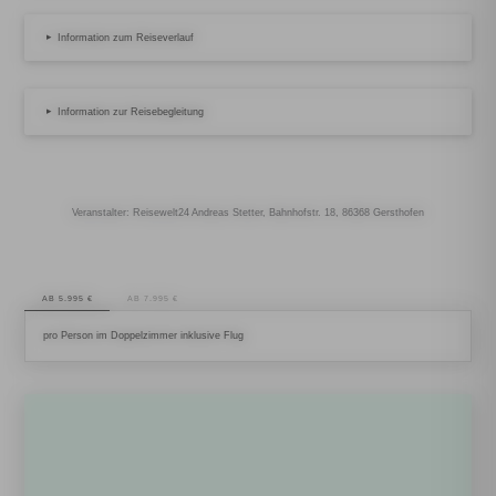
▸
Information zum Reiseverlauf
▸
Information zur Reisebegleitung
Veranstalter: Reisewelt24 Andreas Stetter, Bahnhofstr. 18, 86368 Gersthofen
AB 5.995 €
AB 7.995 €
pro Person im Doppelzimmer inklusive Flug
FREIHEIT
IN EINER KLEINEN REISEGRUPPE
✔
DIE PERFEKTE KOMBINATION AUS ORGANISIERTER REISE UND INDIVIDUELLER