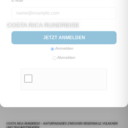
E-Mail*
COSTA RICA RUNDREISE
16 TAGE
JETZT ANMELDEN
23. FEBRUAR - 10. MÄRZ 2027
Anmelden
Abmelden
COSTA RICA RUNDREISE – NATURPARADIES ZWISCHEN REGENWALD, VULKANEN
UND TRAUMSTRÄNDEN