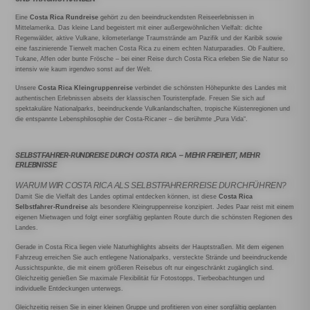
Eine
Costa Rica Rundreise
gehört zu den beeindruckendsten Reiseerlebnissen in
Mittelamerika. Das kleine Land begeistert mit einer außergewöhnlichen Vielfalt: dichte
Regenwälder, aktive Vulkane, kilometerlange Traumstrände am Pazifik und der Karibik sowie
eine faszinierende Tierwelt machen Costa Rica zu einem echten Naturparadies. Ob Faultiere,
Tukane, Affen oder bunte Frösche – bei einer Reise durch Costa Rica erleben Sie die Natur so
intensiv wie kaum irgendwo sonst auf der Welt.
Unsere
Costa Rica Kleingruppenreise
verbindet die schönsten Höhepunkte des Landes mit
authentischen Erlebnissen abseits der klassischen Touristenpfade. Freuen Sie sich auf
spektakuläre Nationalparks, beeindruckende Vulkanlandschaften, tropische Küstenregionen und
die entspannte Lebensphilosophie der Costa-Ricaner – die berühmte „Pura Vida“.
SELBSTFAHRER-RUNDREISE DURCH COSTA RICA – MEHR FREIHEIT, MEHR
ERLEBNISSE
WARUM WIR COSTA RICA ALS SELBSTFAHRERREISE DURCHFÜHREN?
Damit Sie die Vielfalt des Landes optimal entdecken können, ist diese
Costa Rica
Selbstfahrer-Rundreise
als besondere Kleingruppenreise konzipiert. Jedes Paar reist mit einem
eigenen Mietwagen und folgt einer sorgfältig geplanten Route durch die schönsten Regionen des
Landes.
Gerade in Costa Rica liegen viele Naturhighlights abseits der Hauptstraßen. Mit dem eigenen
Fahrzeug erreichen Sie auch entlegene Nationalparks, versteckte Strände und beeindruckende
Aussichtspunkte, die mit einem größeren Reisebus oft nur eingeschränkt zugänglich sind.
Gleichzeitig genießen Sie maximale Flexibilität für Fotostopps, Tierbeobachtungen und
individuelle Entdeckungen unterwegs.
Gleichzeitig reisen Sie in einer kleinen Gruppe und profitieren von einer sorgfältig geplanten