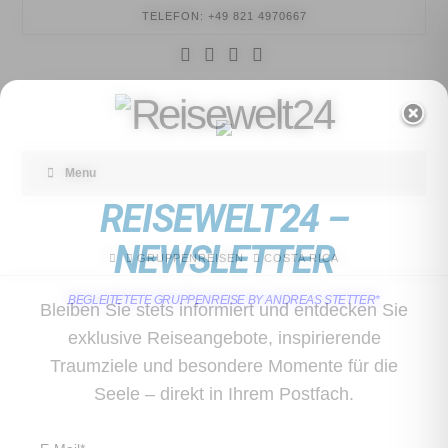
TELEFON: +49 821 4970667
Facebook
YouTube
Instagram
Tumblr
REISEWELT24
Menu
REISEWELT24 –
NEWSLETTER
HOME
GRUPPENREISEN
COSTA RICA
BEGLEITETETE GRUPPENREISE BY ANDREAS STETTER*
Bleiben Sie stets informiert und entdecken Sie
exklusive Reiseangebote, inspirierende
Traumziele und besondere Momente für die
Seele – direkt in Ihrem Postfach.