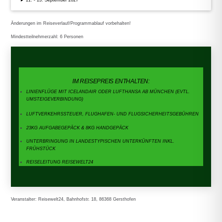
11. - 13. September 2027
Änderungen im Reiseverlauf/Programmablauf vorbehalten!
Mindestteilnehmerzahl: 6 Personen
NICHT IM REISEPREIS ENTHALTEN:
IM REISEPREIS ENTHALTEN:
übrige Mahlzeiten und Getränke
LINIENFLÜGE MIT ICELANDAIR ODER LUFTHANSA AB MÜNCHEN (EVTL.
•
UMSTEIGEVERBINDUNG)
weitere Ausflüge
•
übrige Eintritte und Aktivitäten
LUFTVERKEHRSSTEUER, FLUGHAFEN- UND FLUGSICHERHEITSGEBÜHREN
•
Trinkgelder
23KG AUFGABEGEPÄCK & 8KG HANDGEPÄCK
•
persönliche Ausgaben
UNTERBRINGUNG IN LANDESTYPISCHEN UNTERKÜNFTEN INKL.
•
FRÜHSTÜCK
Versicherungen
REISELEITUNG REISEWELT24
Veranstalter: Reisewelt24, Bahnhofstr. 18, 86368 Gersthofen