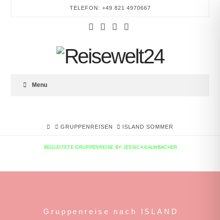
TELEFON: +49 821 4970667
Facebook
YouTube
Instagram
Tumblr
REISEWELT24
Menu
REISEWELT24 –
NEWSLETTER
HOME
GRUPPENREISEN
ISLAND SOMMER
BEGLEITETE GRUPPENREISE BY JESSICA KALMBACHER
Bleiben Sie stets informiert und entdecken Sie
exklusive Reiseangebote, inspirierende
Traumziele und besondere Momente für die
Seele – direkt in Ihrem Postfach.
Gruppenreise nach ISLAND