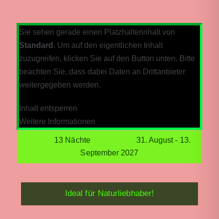
E-Mail*
Sie sehen gerade einen Platzhalterinhalt von
Standard
. Um auf den eigentlichen Inhalt
zuzugreifen, klicken Sie auf den Button unten. Bitte
JETZT ANMELDEN
beachten Sie, dass dabei Daten an Drittanbieter
Anmelden
weitergegeben werden.
Abmelden
Inhalt entsperren
Weitere Informationen
13 Nächte 31. August - 13.
September 2027
Ideal für Naturliebhaber!