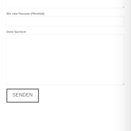
Wie viele Personen (Pflichtfeld)
Deine Nachricht
HU
YE