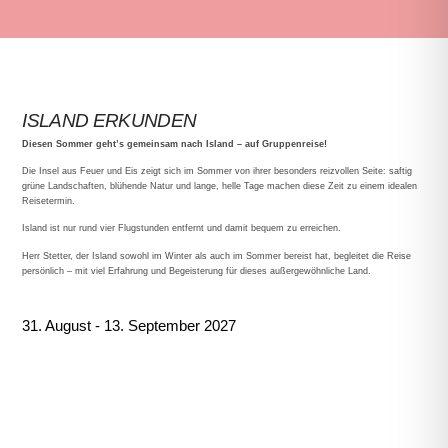
ISLAND ERKUNDEN
Diesen Sommer geht’s gemeinsam nach Island – auf Gruppenreise!
Die Insel aus Feuer und Eis zeigt sich im Sommer von ihrer besonders reizvollen Seite: saftig
grüne Landschaften, blühende Natur und lange, helle Tage machen diese Zeit zu einem idealen
Reisetermin.
Island ist nur rund vier Flugstunden entfernt und damit bequem zu erreichen.
Herr Stetter, der Island sowohl im Winter als auch im Sommer bereist hat, begleitet die Reise
persönlich – mit viel Erfahrung und Begeisterung für dieses außergewöhnliche Land.
31. August - 13. September 2027