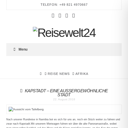
TELEFON: +49 821 4970667
Facebook
YouTube
Instagram
Tumblr
REISEWELT24
Menu
HOME
REISE NEWS
AFRIKA
KAPSTADT – EINE AUSSERGEWÖHNLICHE S
TADT
22. August 2018
Nach unserer Rundreise in Namibia bot es sich für uns an, noch ein Stück weiter zu fahren und
zwar nach Kapstadt.Mit unserem Mietwagen fuhren wir über die alte Panoramastraße, wobei