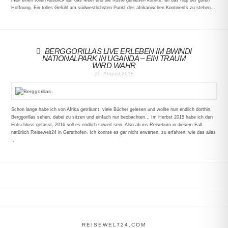
man einen tollen Ausblick auf das Meer und die Küste genießen konnte, an das Kap der guten
Hoffnung. Ein tolles Gefühl am südwestlichsten Punkt des afrikanischen Kontinents zu stehen…
BERGGORILLAS LIVE ERLEBEN IM BWINDI
NATIONALPARK IN UGANDA – EIN TRAUM
WIRD WAHR
20. August 2018
Schon lange habe ich von Afrika geträumt, viele Bücher gelesen und wollte nun endlich dorthin.
Berggorillas sehen, dabei zu sitzen und einfach nur beobachten… Im Herbst 2015 habe ich den
Entschluss gefasst, 2016 soll es endlich soweit sein. Also ab ins Reisebüro in diesem Fall
natürlich Reisewelt24 in Gersthofen. Ich konnte es gar nicht erwarten, zu erfahren, wie das alles
…
REISEWELT24.COM