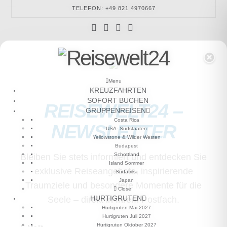
TELEFON: +49 821 4970667
Facebook
YouTube
Instagram
Tumblr
REISEWELT24
Menu
KREUZFAHRTEN
SOFORT BUCHEN
REISEWELT24 –
GRUPPENREISEN
Costa Rica
NEWSLETTER
USA- Südstaaten
Yellowstone & Wilder Westen
Budapest
Schottland
Bleiben Sie stets informiert und entdecken Sie
Island Sommer
exklusive Reiseangebote, inspirierende
Südafrika
Japan
Traumziele und besondere Momente für die
Close
HURTIGRUTEN
Seele – direkt in Ihrem Postfach.
Hurtigruten Mai 2027
Hurtigruten Juli 2027
Hurtigruten Oktober 2027