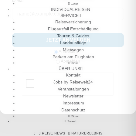
E-Mail*
Close
INDIVIDUALREISEN
SERVICE
Reiseversicherung
Flugausfall Entschädigung
Touren & Guides
JETZT ANMELDEN
Landausflüge
Mietwagen
Anmelden
Parken am Flughafen
Abmelden
Close
ÜBER UNS
Kontakt
Jobs by Reisewelt24
Veranstaltungen
Newsletter
Impressum
Datenschutz
Close
Search
HOME
REISE NEWS
NATURERLEBNIS