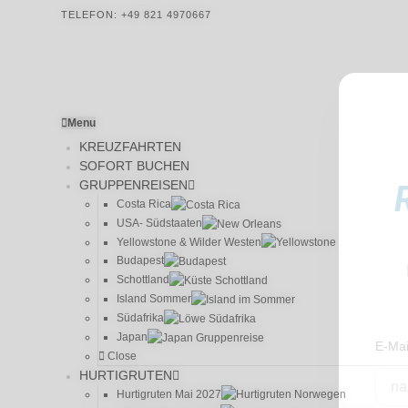
TELEFON: +49 821 4970667
REISEWELT24
Menu
KREUZFAHRTEN
SOFORT BUCHEN
GRUPPENREISEN
HOME
GRUPPENREISEN
BY REISEWELT24
MEIN SCHIFF K
Costa Rica
USA- Südstaaten
BEG
Yellowstone & Wilder Westen
Budapest
Schottland
Island Sommer
Südafrika
Japan
E-Mai
Close
HURTIGRUTEN
Hurtigruten Mai 2027