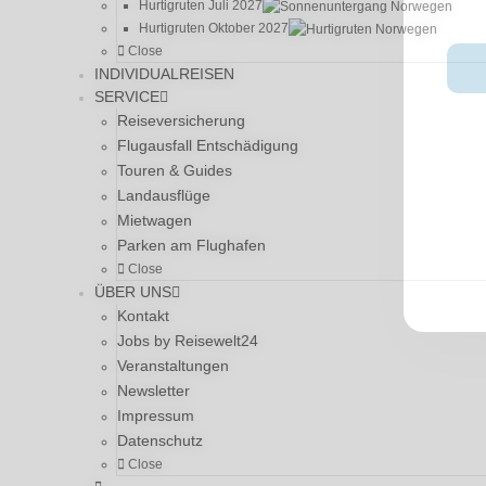
Tr
Hurtigruten Juli 2027
Hurtigruten Oktober 2027
Close
INDIVIDUALREISEN
Sie sehen gerade einen Platzhalterinhalt von
S
SERVICE
Reiseversicherung
eigentlichen Inhalt zuzugreifen, klicken Sie auf
Flugausfall Entschädigung
beachten Sie, dass dabei Daten an Drittanbiet
Touren & Guides
Landausflüge
Inhalt entsperren
Mietwagen
Weitere Informationen
Parken am Flughafen
Close
ÜBER UNS
Kontakt
Jobs by Reisewelt24
Veranstaltungen
Newsletter
Impressum
Datenschutz
Close