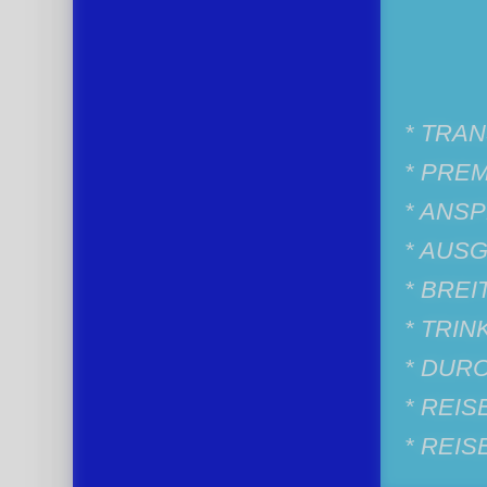
* TRA
* PREM
* ANS
* AUS
* BRE
* TRI
* DUR
* REI
* REI