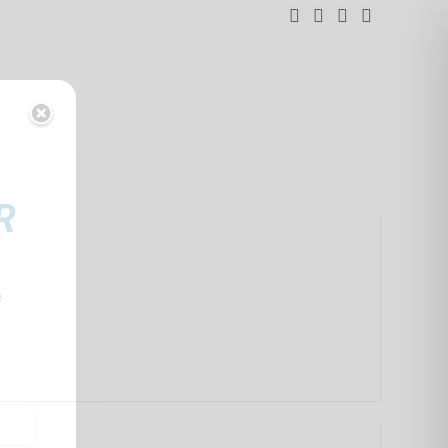
Facebook
YouTube
Instagram
Tumblr
R
LT24
e