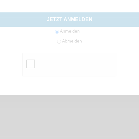
aumkreuzfahrt Dubai - Singa
JETZT ANMELDEN
tandard
. Um auf den
Anmelden
15 NÄCHT
 den Button unten. Bitte
Abmelden
er weitergegeben werden.
KONTAKT
Sie werden von u