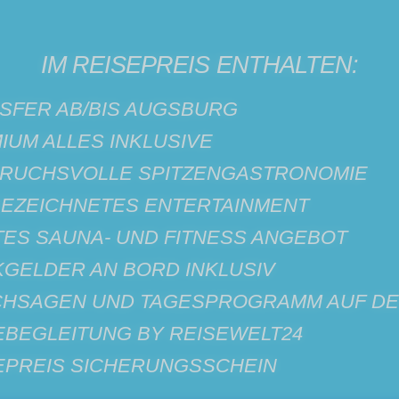
HIGHLIGHTS
IM REISEPREIS ENTHALTEN:
* Löwenstadt Singapur
NSFER AB/BIS AUGSBURG
IUM ALLES INKLUSIVE
* Dubai - eine Stadt der Superlative
PRUCHSVOLLE SPITZENGASTRONOMIE
* Arabisches Flair in Muscat
GEZEICHNETES ENTERTAINMENT
ITES SAUNA- UND FITNESS ANGEBOT
* Colombo mit seinen vielen
NKGELDER AN BORD INKLUSIV
Kolonialvierteln
CHSAGEN UND TAGESPROGRAMM AUF D
SEBEGLEITUNG BY REISEWELT24
* Petronas Twin Towers in Kuala Lumpur
SEPREIS SICHERUNGSSCHEIN