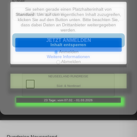
E-Mail*
Sie sehen gerade einen Platzhalterinhalt von
Standard
. Um auf den eigentlichen Inhalt zuzugreifen,
klicken Sie auf den Button unten. Bitte beachten Sie,
dass dabei Daten an Drittanbieter weitergegeben
werden.
JETZT ANMELDEN
Inhalt entsperren
Anmelden
Weitere Informationen
Abmelden
NEUSEELAND RUNDREISE
Süd- & Nordinsel
23 Tage: vom 07.02. - 01.03.2026