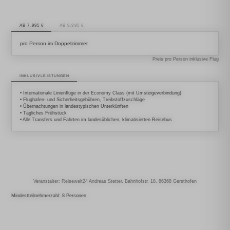
AB 7.995 €
AB 9.995 €
pro Person im Doppelzimmer
Preis pro Person inklusive Flug
INKLUSIVLEISTUNGEN
• Internationale Linienflüge in der Economy Class (mit Umsteigeverbindung)
• Flughafen- und Sicherheitsgebühren, Treibstoffzuschläge
• Übernachtungen in landestypischen Unterkünften
• Tägliches Frühstück
• Alle Transfers und Fahrten im landesüblichen, klimatisierten Reisebus
Veranstalter: Reisewelt24 Andreas Stetter, Bahnhofstr. 18, 86368 Gersthofen
Mindestteilnehmerzahl: 8 Personen