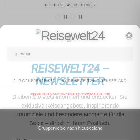
TELEFON: +49 821 4970667
Facebook
YouTube
Instagram
Tumblr
REISEWELT24
Menu
REISEWELT24 –
NEWSLETTER
HOME
GRUPPENREISEN
BY REISEWELT24
NEUSEELAND
BEGLEITETE GRUPPENREISE BY ANDREAS STETTER
Bleiben Sie stets informiert und entdecken Sie
exklusive Reiseangebote, inspirierende
Traumziele und besondere Momente für die
Seele – direkt in Ihrem Postfach.
Gruppenreise nach Neuseeland