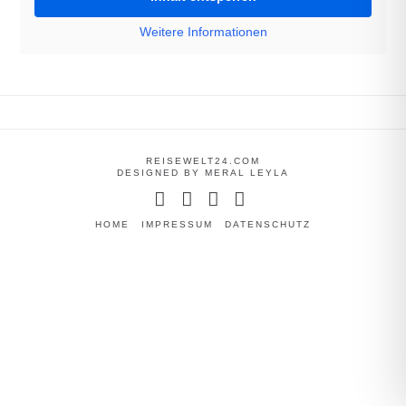
Weitere Informationen
REISEWELT24.COM
DESIGNED BY MERAL LEYLA
Facebook
YouTube
Instagram
Tumblr
HOME
IMPRESSUM
DATENSCHUTZ