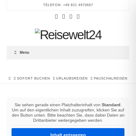
TELEFON: +49 821 4970667
Facebook
YouTube
Instagram
Tumblr
REISEWELT24
Menu
HOME
SOFORT BUCHEN
URLAUBSREISEN
PAUSCHALREISEN
Sie sehen gerade einen Platzhalterinhalt von
Standard
.
Um auf den eigentlichen Inhalt zuzugreifen, klicken Sie auf
den Button unten. Bitte beachten Sie, dass dabei Daten an
Drittanbieter weitergegeben werden.
Inhalt entsperren